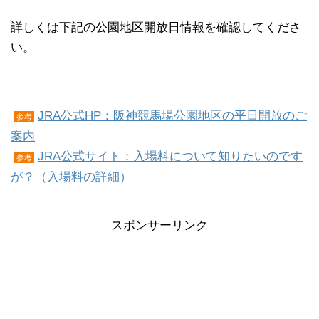
詳しくは下記の公園地区開放日情報を確認してくださ
い。
JRA公式HP：阪神競馬場公園地区の平日開放のご
参考
案内
JRA公式サイト：入場料について知りたいのです
参考
が？（入場料の詳細）
スポンサーリンク