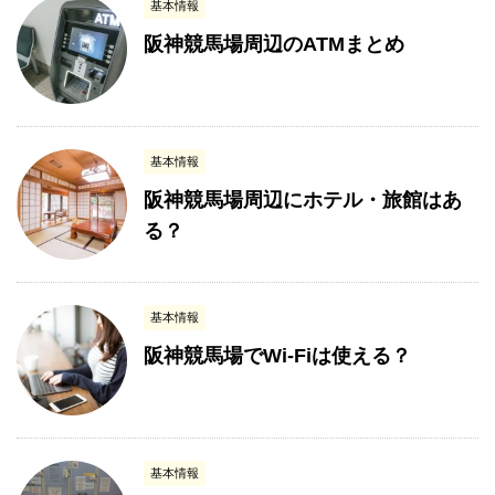
基本情報
阪神競馬場周辺のATMまとめ
基本情報
阪神競馬場周辺にホテル・旅館はあ
る？
基本情報
阪神競馬場でWi-Fiは使える？
基本情報