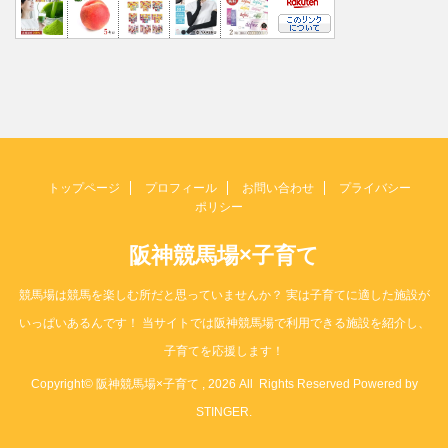
トップページ
プロフィール
お問い合わせ
プライバシー
ポリシー
阪神競馬場×子育て
競馬場は競馬を楽しむ所だと思っていませんか？ 実は子育てに適した施設が
いっぱいあるんです！ 当サイトでは阪神競馬場で利用できる施設を紹介し、
子育てを応援します！
Copyright© 阪神競馬場×子育て , 2026 All Rights Reserved Powered by
STINGER
.